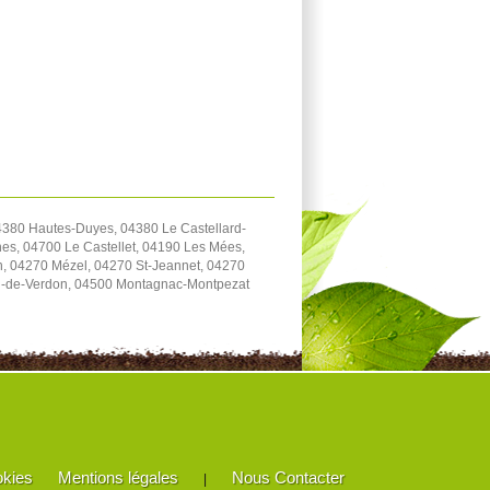
4380 Hautes-Duyes, 04380 Le Castellard-
es, 04700 Le Castellet, 04190 Les Mées,
n, 04270 Mézel, 04270 St-Jeannet, 04270
ron-de-Verdon, 04500 Montagnac-Montpezat
okies
Mentions légales
Nous Contacter
|