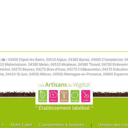
é de :
04000 Digne-les-Bains, 04510 Aiglun, 04380 Barras, 04660 Champtercier, 0
510 Mallemoisson, 04380 Melan, 04510 Mirabeau, 04380 Thoard, 04700 Entrevenn
imichel, 04270 Beynes, 04270 Bras-d'Asse, 04270 Châteauredon, 04270 Estoublo
arie, 04410 St-Jurs, 04550 Albiosc, 04500 Allemagne-en-Provence, 04800 Espar
" Établissement labélisé "
s +
Notre Label
Coordonnées & horaires
Gestion des co
|