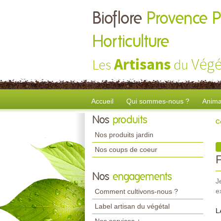
Bioflore
Provence P
Horticulture
Artisans
Végé
Les
du
Accueil
Qui sommes-nous ?
Anima
Nos
produits
C
Nos produits jardin
Nos coups de coeur
Nos
engagements
J
e
Comment cultivons-nous ?
Label artisan du végétal
L