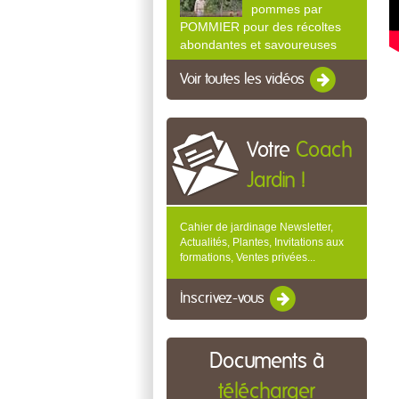
pommes par
POMMIER pour des récoltes
abondantes et savoureuses
Voir toutes les vidéos
Votre
Coach
Jardin !
Cahier de jardinage Newsletter,
Actualités, Plantes, Invitations aux
formations, Ventes privées...
Inscrivez-vous
Documents à
télécharger