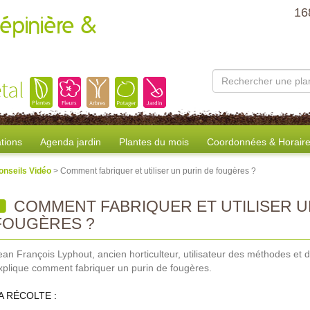
16
épinière &
tal
tions
Agenda jardin
Plantes du mois
Coordonnées & Horair
onseils Vidéo
> Comment fabriquer et utiliser un purin de fougères ?
COMMENT FABRIQUER ET UTILISER U
FOUGÈRES ?
ean François Lyphout, ancien horticulteur, utilisateur des méthodes et 
xplique comment fabriquer un purin de fougères.
A RÉCOLTE :