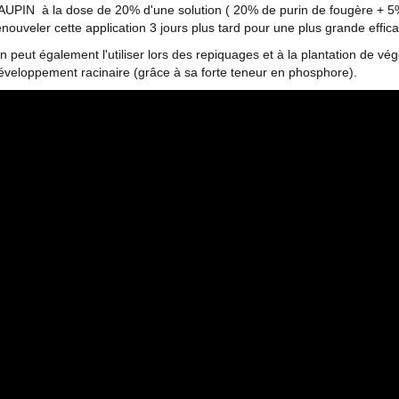
AUPIN à la dose de 20% d'une solution ( 20% de purin de fougère + 5% d'
enouveler cette application 3 jours plus tard pour une plus grande effica
n peut également l'utiliser lors des repiquages et à la plantation de vé
éveloppement racinaire (grâce à sa forte teneur en phosphore).