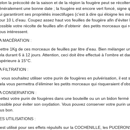
elon la précocité de la saison et de la région la fougère peut se récolter à
énéralement une bonne date ; la fougère est encore vert foncé, signe q
ui garantiront ses propriétés insectifuges (c'est à dire qui éloigne les 
our 10 L d'eau. Coupez assez haut vos feuilles de fougère afin d'éviter 
ossible votre récolte de feuilles afin d'obtenir des petits morceaux qui 
ous intéressent.
A MACÉRATION :
ettre 1Kg de ces morceaux de feuilles par litre d'eau. Bien mélanger une
ela durant 6 à 12 jours. Attention, ceci doit être effectué à l'ombre et
upérieure à 15°C.
A FILTRATION :
i vous souhaitez utiliser votre purin de fougères en pulvérisation, il est s
ela vous permettra d'éliminer les petits morceaux qui risqueraient d'obs
A CONSERVATION :
ettez votre purin de fougères dans une bouteille ou un un bidon fermé
ossible pour éviter son oxydation. Vous pouvez conserver votre purin un an
lus bon.
ES UTILISATIONS :
l est utilisé pour ses effets répulsifs sur la COCHENILLE, les PUCE