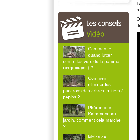
T
r
O
Les conseils
d
Vidéo
Comment et
quand lutter
contre les vers de la pomme
(carpocapse) ?
Comment
éliminer les
pucerons des arbres fruitiers à
pépins ?
Phéromone,
Kairomone au
jardin, comment cela marche
?
Moins de