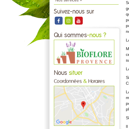
Nos services +
S
g
Suivez-nous sur
q
p
p
n
Qui sommes
-nous ?
L
M
c
s
L
Nous
situer
S
Coordonnées
&
Horaires
C
L
m
p
p
S
I