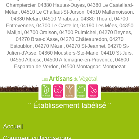
Champtercier, 04380 Hautes-Duyes, 04380 Le Castellard-
Mélan, 04510 Le Chaffaut-St-Jurson, 04510 Mallemoisson,
04380 Melan, 04510 Mirabeau, 04380 Thoard, 04700
Entrevennes, 04700 Le Castellet, 04190 Les Mées, 04350
Malijai, 04700 Oraison, 04700 Puimichel, 04270 Beynes,
04270 Bras-d'Asse, 04270 Châteauredon, 04270
Estoublon, 04270 Mézel, 04270 St-Jeannet, 04270 St-
Julien-d'Asse, 04360 Moustiers-Ste-Marie, 04410 St-Jurs,
04550 Albiosc, 04500 Allemagne-en-Provence, 04800
Esparron-de-Verdon, 04500 Montagnac-Montpezat
" Établissement labélisé "
Accueil
Comment cultivons-nous