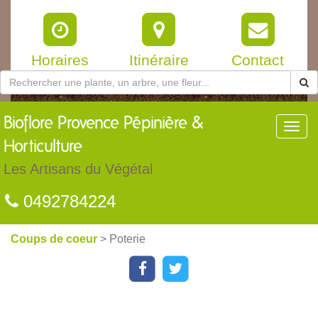
Horaires
Itinéraire
Contact
Bioflore
Provence Pépinière &
Toggl
navig
Horticulture
Les Artisans du Végétal
0492784224
Coups de coeur
> Poterie